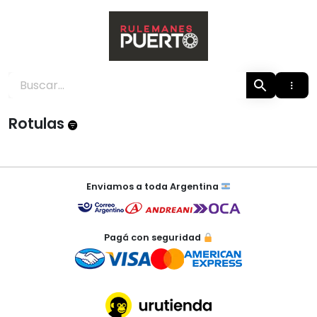
Skip
to
content
Rulemanes Puerto
Rotulas
Enviamos a toda Argentina
Pagá con seguridad
×