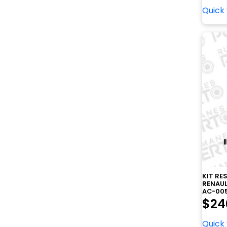
Quick
KIT R
RENAULT
AC-005
$
24
Quick