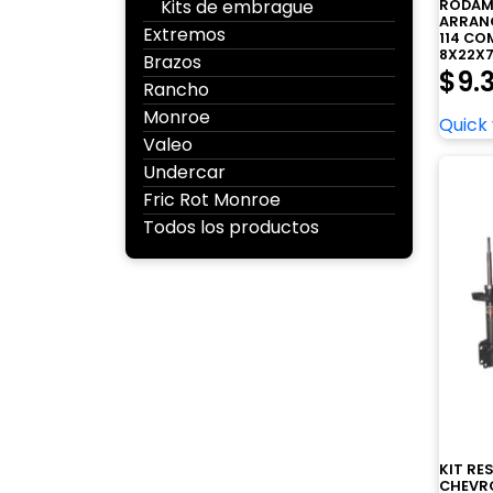
Kits de embrague
RODAM
ARRANQ
Extremos
114 C
8X22X7
Brazos
$
9.
Rancho
Monroe
Quick
Valeo
Undercar
Fric Rot Monroe
Todos los productos
KIT R
CHEVRO