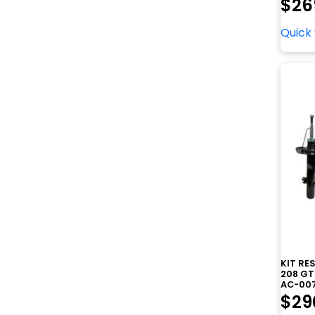
$
26
Quick
KIT R
208 GT 
AC-007
$
29