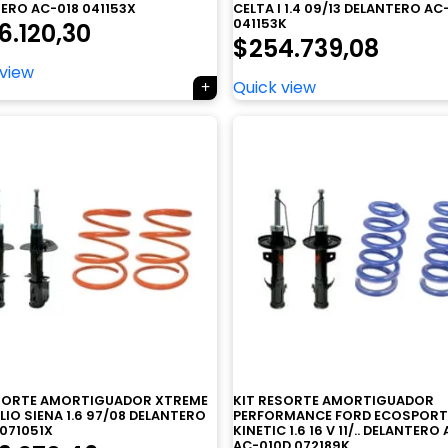
ERO AC-018 041153X
CELTA I 1.4 09/13 DELANTERO AC
041153K
6.120,30
$
254.739,08
 view
Quick view
ESORTE AMORTIGUADOR XTREME
KIT RESORTE AMORTIGUADOR
ALIO SIENA 1.6 97/08 DELANTERO
PERFORMANCE FORD ECOSPORT 
 071051X
KINETIC 1.6 16 V 11/.. DELANTERO
AC-010D 072189K