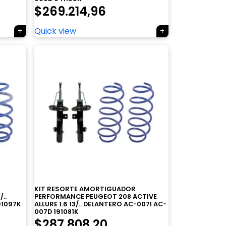
$
269.214,96
Quick view
KIT RESORTE AMORTIGUADOR
..
PERFORMANCE PEUGEOT 208 ACTIVE
91097K
ALLURE 1.6 13/.. DELANTERO AC-007I AC-
007D 191081K
$
287.808,20