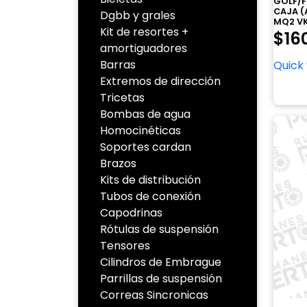
GOLF/F
CAJA 
Dgbb y grales
MQ2 VK
Kit de resortes +
$
16
amortiguadores
Barras
Quick
Extremos de dirección
Tricetas
Bombas de agua
Homocinéticas
Soportes cardan
Brazos
Kits de distribución
Tubos de conexión
Capodrinas
Rótulas de suspensión
Tensores
Cilindros de Embrague
Parrillas de suspensión
Correas Sincronicas