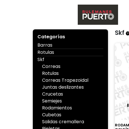
Skip
to
content
Ruleman
Skf
Categorías
Barras
Rotulas
Skf
Correas
Rotulas
Correas Trapezoidal
Juntas deslizantes
Crucetas
Semiejes
Rodamientos
Cubetas
Salidas cremallera
RODAM
Bieletas