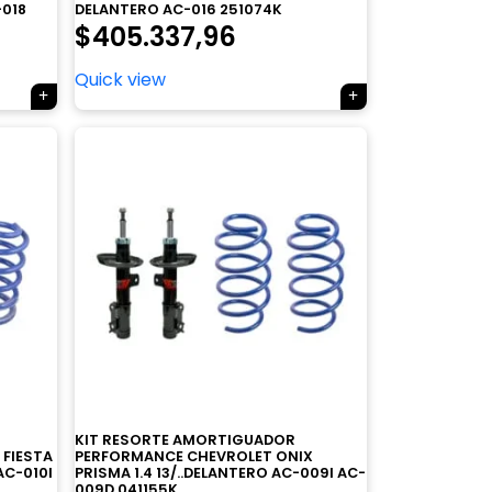
-018
DELANTERO AC-016 251074K
$
405.337,96
Quick view
KIT RESORTE AMORTIGUADOR
FIESTA
PERFORMANCE CHEVROLET ONIX
 AC-010I
PRISMA 1.4 13/..DELANTERO AC-009I AC-
009D 041155K