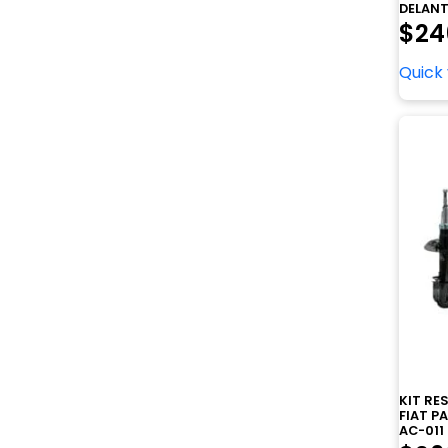
DELANT
$
24
Quick
KIT R
FIAT P
AC-011