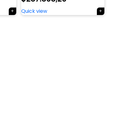
Quick view
×
Tu carrito está vacío.
Agregá un producto y aparecerá acá