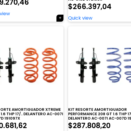
9.270,46
$
266.397,04
 view
Quick view
ESORTE AMORTIGUADOR XTREME
KIT RESORTE AMORTIGUADOR
1.6 THP 17/.. DELANTERO AC-007I
PERFORMANCE 208 GT 1.6 THP 17/
D 191097X
DELANTERO AC-007I AC-007D 1
0.681,62
$
287.808,20