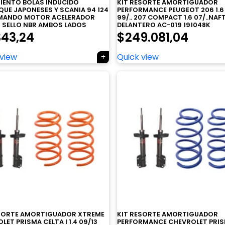
IENTO BOLAS INDUCIDO
KIT RESORTE AMORTIGUADOR
UE JAPONESES Y SCANIA 94 124
PERFORMANCE PEUGEOT 206 1.6
OMANDO MOTOR ACELERADOR
99/.. 207 COMPACT 1.6 07/..NAF
 SELLO NBR AMBOS LADOS
DELANTERO AC-019 191048K
343,24
$
249.081,04
 view
Quick view
ESORTE AMORTIGUADOR XTREME
KIT RESORTE AMORTIGUADOR
LET PRISMA CELTA I 1.4 09/13
PERFORMANCE CHEVROLET PRI