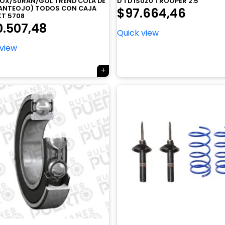
OX/SURAN/GOL TREND COLA DE
D TD ISUZU TROOPER 2.5
(ANTEOJO) TODOS CON CAJA
$
97.664,46
T 5708
0.507,48
Quick view
 view