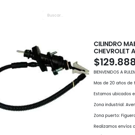
es Puerto
CILINDRO M
CHEVROLET 
$
129.88
BIENVENIDOS A RULE
Mas de 20 años de t
Estamos ubicados en
Zona industrial: Av
Zona puerto: Figuer
Realizamos envíos a