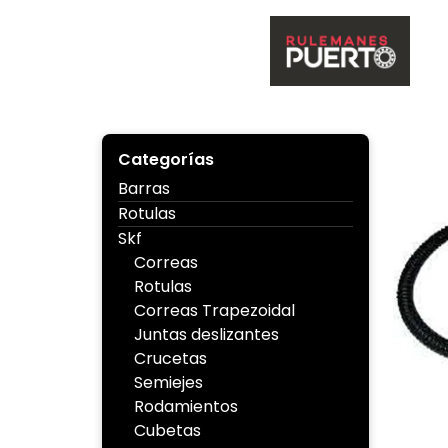
Skip
to
content
Ruleman
Categorías
Barras
Rotulas
Skf
Correas
Rotulas
Correas Trapezoidal
Juntas deslizantes
Crucetas
Semiejes
Rodamientos
Cubetas