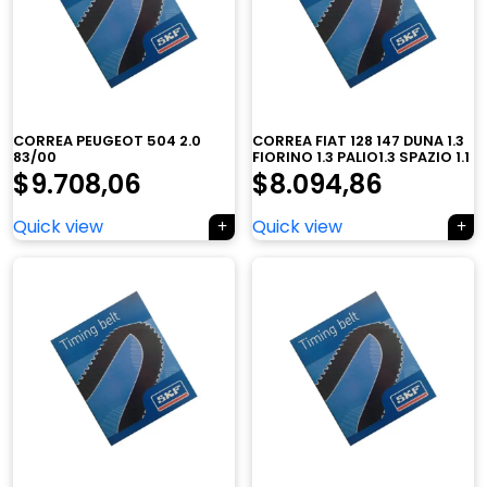
CORREA PEUGEOT 504 2.0
CORREA FIAT 128 147 DUNA 1.3
83/00
FIORINO 1.3 PALIO1.3 SPAZIO 1.1
$
9.708,06
$
8.094,86
Quick view
Quick view
×