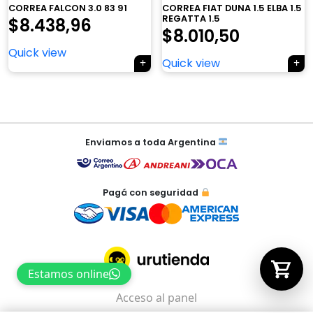
CORREA FALCON 3.0 83 91
CORREA FIAT DUNA 1.5 ELBA 1.5
REGATTA 1.5
$
8.438,96
$
8.010,50
Quick view
Tu carrito está vacío.
Quick view
Agregá un producto y aparecerá acá
automáticamente.
Navegación
de
Enviamos a toda Argentina
entradas
Pagá con seguridad
Estamos online
Acceso al panel