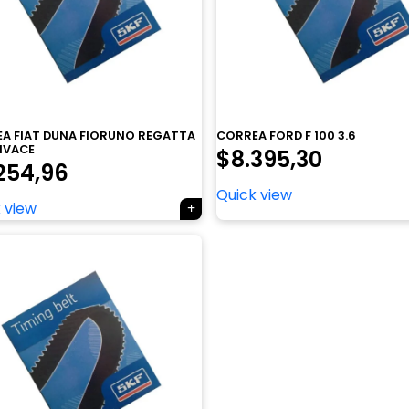
A FIAT DUNA FIORUNO REGATTA
CORREA FORD F 100 3.6
IVACE
$
8.395,30
254,96
Quick view
 view