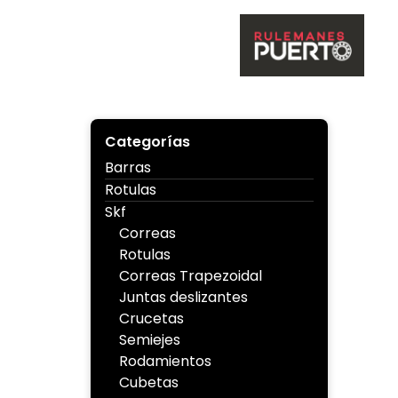
Skip
to
content
Ruleman
Categorías
Barras
Rotulas
Skf
Correas
Rotulas
Correas Trapezoidal
Juntas deslizantes
Crucetas
Semiejes
Rodamientos
Cubetas