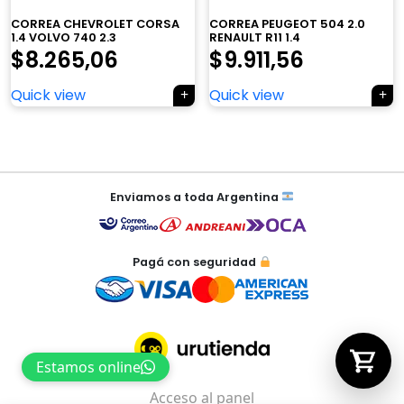
CORREA CHEVROLET CORSA
CORREA PEUGEOT 504 2.0
1.4 VOLVO 740 2.3
RENAULT R11 1.4
$
8.265,06
$
9.911,56
Tu carrito está vacío.
Quick view
Quick view
Agregá un producto y aparecerá acá
automáticamente.
Navegación
de
Enviamos a toda Argentina
entradas
Pagá con seguridad
Estamos online
Acceso al panel