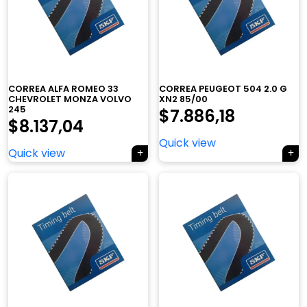
CORREA ALFA ROMEO 33
CORREA PEUGEOT 504 2.0 G
CHEVROLET MONZA VOLVO
XN2 85/00
245
$
7.886,18
$
8.137,04
Quick view
Quick view
×