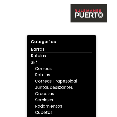
Skip
to
content
Ruleman
Categorías
Barras
Rotulas
Skf
Correas
Rotulas
Correas Trapezoidal
Juntas deslizantes
Crucetas
Semiejes
Rodamientos
Cubetas