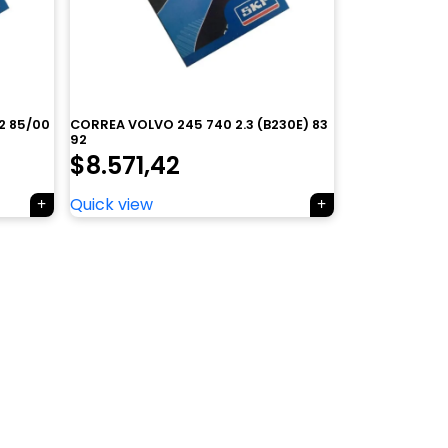
2 85/00
CORREA VOLVO 245 740 2.3 (B230E) 83
92
$
8.571,42
Quick view
×