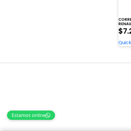
CORRE
RENAU
$
7.
Quick
Navegación
de
entradas
Estamos online