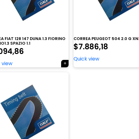
 FIAT 128 147 DUNA 1.3 FIORINO
CORREA PEUGEOT 504 2.0 G XN
IO1.3 SPAZIO 1.1
$
7.886,18
094,86
Quick view
 view