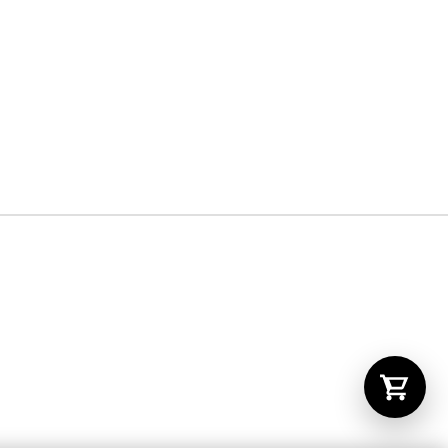
Tu carrito está vacío.
Agregá un producto y aparecerá acá
automáticamente.