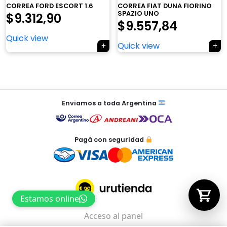
CORREA FORD ESCORT 1.6
CORREA FIAT DUNA FIORINO
SPAZIO UNO
$
9.312,90
$
9.557,84
Quick view
Tu carrito está vacío.
Quick view
Agregá un producto y aparecerá acá
automáticamente.
Navegación
de
Enviamos a toda Argentina
entradas
Pagá con seguridad
Estamos online
Acceso al panel