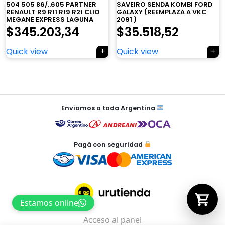
504 505 86/..605 PARTNER
SAVEIRO SENDA KOMBI FORD
RENAULT R9 R11 R19 R21 CLIO
GALAXY (REEMPLAZA A VKC
MEGANE EXPRESS LAGUNA
2091 )
$
345.203,34
$
35.518,52
Tu carrito está vacío.
Quick view
Quick view
Agregá un producto y aparecerá acá
automáticamente.
Navegación
de
Enviamos a toda Argentina
entradas
Pagá con seguridad
Estamos online
Acceso al panel