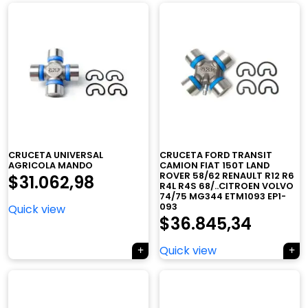
CRUCETA UNIVERSAL
CRUCETA FORD TRANSIT
AGRICOLA MANDO
CAMION FIAT 150T LAND
ROVER 58/62 RENAULT R12 R6
$
31.062,98
R4L R4S 68/..CITROEN VOLVO
74/75 MG344 ETM1093 EP1-
093
Quick view
$
36.845,34
Quick view