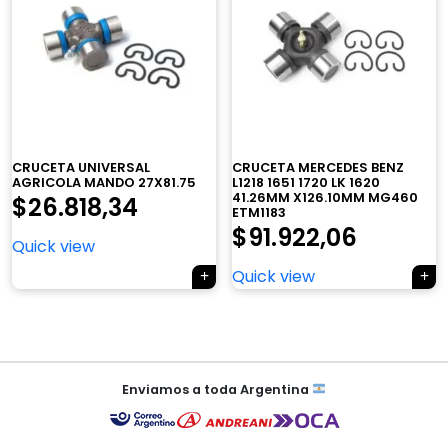
×
CRUCETA UNIVERSAL
CRUCETA MERCEDES BENZ
AGRICOLA MANDO 27X81.75
L1218 1651 1720 LK 1620
41.26MM X126.10MM MG460
$
26.818,34
ETM1183
$
91.922,06
Quick view
Tu carrito está vacío.
Quick view
Agregá un producto y aparecerá acá
automáticamente.
Navegación
de
Enviamos a toda Argentina
entradas