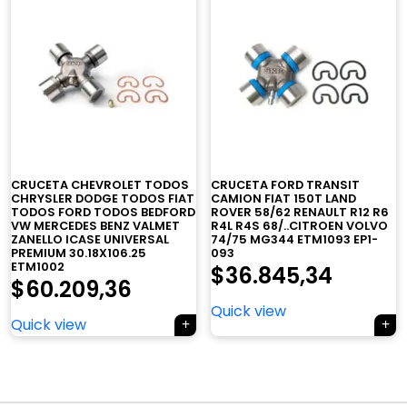
CRUCETA CHEVROLET TODOS
CRUCETA FORD TRANSIT
×
CHRYSLER DODGE TODOS FIAT
CAMION FIAT 150T LAND
TODOS FORD TODOS BEDFORD
ROVER 58/62 RENAULT R12 R6
VW MERCEDES BENZ VALMET
R4L R4S 68/..CITROEN VOLVO
ZANELLO ICASE UNIVERSAL
74/75 MG344 ETM1093 EP1-
PREMIUM 30.18X106.25
093
ETM1002
$
36.845,34
$
60.209,36
Quick view
Tu carrito está vacío.
Quick view
Agregá un producto y aparecerá acá
automáticamente.
Navegación