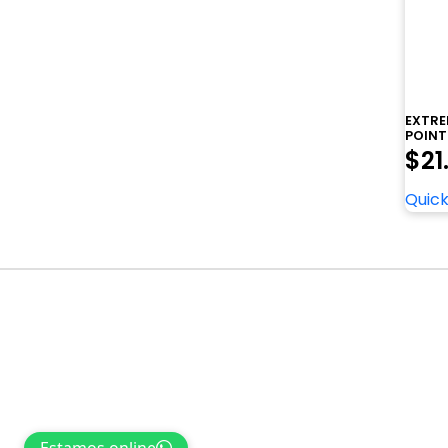
EXTRE
POINT
$
21
Quick
Navegación
de
entradas