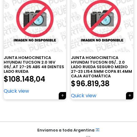
×
JUNTA HOMOCINETICA
JUNTA HOMOCINETICA
HYUNDAI TUCSON 2.0 16V
HYUNDAI TUCSON 05/.. 2.0
05/..AT 27-25 ABS 48 DIENTES
LADO RUEDA SEGURO MEDIO
LADO RUEDA
27-23 L154.5MM COPA 81.4MM
CAJA AUTOMÁTICA
$
108.148,04
$
96.819,38
Quick view
Tu carrito está vacío.
Quick view
Agregá un producto y aparecerá acá
automáticamente.
Navegación
de
Enviamos a toda Argentina
entradas