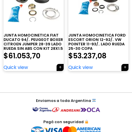
×
JUNTA HOMOCINETICA FIAT
JUNTA HOMOCINETICA FORD
DUCATO 94/.. PEUGEOT BOXER
ESCORT ORION 12-92/.. VW
CITROEN JUMPER 28-39 LADO
POINTER 11-93/.. LADO RUEDA
RUEDA SIN ABS CON KIT 28X1.5
25-30 COPA
$
61.053,70
$
53.237,08
Tu carrito está vacío.
Quick view
Quick view
Agregá un producto y aparecerá acá
automáticamente.
Navegación
de
Enviamos a toda Argentina
entradas
Pagá con seguridad