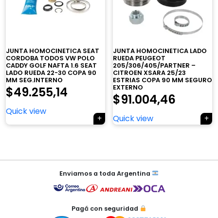
×
JUNTA HOMOCINETICA SEAT
JUNTA HOMOCINETICA LADO
CORDOBA TODOS VW POLO
RUEDA PEUGEOT
CADDY GOLF NAFTA 1.6 SEAT
205/306/405/PARTNER –
LADO RUEDA 22-30 COPA 90
CITROEN XSARA 25/23
MM SEG.INTERNO
ESTRIAS COPA 90 MM SEGURO
EXTERNO
$
49.255,14
$
91.004,46
Quick view
Tu carrito está vacío.
Quick view
Agregá un producto y aparecerá acá
automáticamente.
Navegación
de
Enviamos a toda Argentina
entradas
Pagá con seguridad