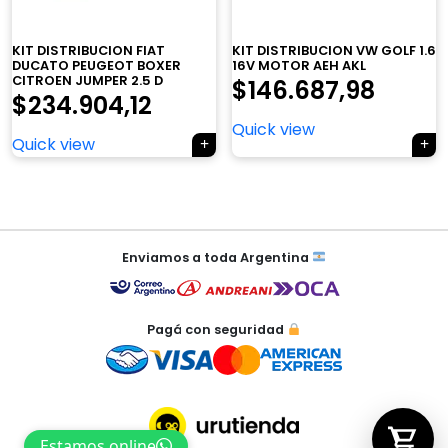
×
KIT DISTRIBUCION FIAT
KIT DISTRIBUCION VW GOLF 1.6
DUCATO PEUGEOT BOXER
16V MOTOR AEH AKL
CITROEN JUMPER 2.5 D
$
146.687,98
$
234.904,12
Quick view
Tu carrito está vacío.
Quick view
Agregá un producto y aparecerá acá
automáticamente.
Navegación
de
Enviamos a toda Argentina
entradas
Pagá con seguridad
Estamos online