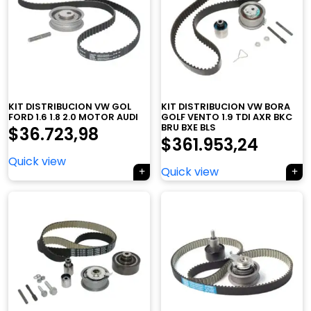
KIT DISTRIBUCION VW GOL
KIT DISTRIBUCION VW BORA
FORD 1.6 1.8 2.0 MOTOR AUDI
GOLF VENTO 1.9 TDI AXR BKC
BRU BXE BLS
$
36.723,98
$
361.953,24
Quick view
Quick view