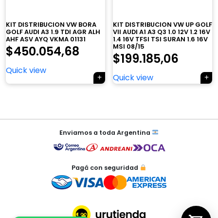
×
KIT DISTRIBUCION VW BORA
KIT DISTRIBUCION VW UP GOLF
GOLF AUDI A3 1.9 TDI AGR ALH
VII AUDI A1 A3 Q3 1.0 12V 1.2 16V
AHF ASV AYQ VKMA 01131
1.4 16V TFSI TSI SURAN 1.6 16V
MSI 08/15
$
450.054,68
$
199.185,06
Quick view
Tu carrito está vacío.
Quick view
Agregá un producto y aparecerá acá
automáticamente.
Navegación
de
Enviamos a toda Argentina
entradas
Pagá con seguridad