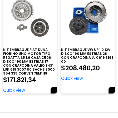
KIT EMBRAGUE FIAT DUNA
KIT EMBRAGUE VW UP 1.0 12V
×
FIORINO UNO MOTOR TIPO
DISCO 190 MM ESTRIAS 28
REGATTA 1.5 1.6 CAJA C506
CON CRAPODINA LUK 619 3198
DISCO 190 MM ESTRIAS 17
00
CON CRAPODINA VALEO 3431
$
208.480,20
LUK 619 3007 00 SACHS 3000
954 335 CORVEN 7EM1118
Quick view
$
171.821,34
Tu carrito está vacío.
Quick view
Agregá un producto y aparecerá acá
automáticamente.
Navegación
de