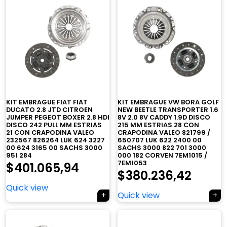
KIT EMBRAGUE FIAT FIAT
KIT EMBRAGUE VW BORA GOLF
DUCATO 2.8 JTD CITROEN
NEW BEETLE TRANSPORTER 1.6
JUMPER PEGEOT BOXER 2.8 HDI
8V 2.0 8V CADDY 1.9D DISCO
DISCO 242 PULL MM ESTRIAS
215 MM ESTRIAS 28 CON
21 CON CRAPODINA VALEO
CRAPODINA VALEO 821799 /
232567 826264 LUK 624 3227
650707 LUK 622 2400 00
00 624 3165 00 SACHS 3000
SACHS 3000 822 701 3000
951 284
000 182 CORVEN 7EM1015 /
7EM1053
$
401.065,94
$
380.236,42
Quick view
Quick view