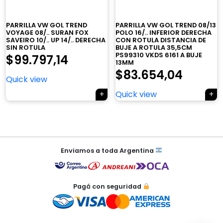
×
PARRILLA VW GOL TREND
PARRILLA VW GOL TREND 08/13
VOYAGE 08/.. SURAN FOX
POLO 16/.. INFERIOR DERECHA
SAVEIRO 10/.. UP 14/.. DERECHA
CON ROTULA DISTANCIA DE
SIN ROTULA
BUJE A ROTULA 35,5CM
PS99310 VKDS 6161 A BUJE
$
99.797,14
13MM
$
83.654,04
Quick view
Tu carrito está vacío.
Quick view
Agregá un producto y aparecerá acá
automáticamente.
Navegación
de
Enviamos a toda Argentina
entradas
Pagá con seguridad