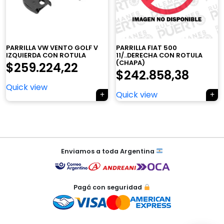
×
PARRILLA VW VENTO GOLF V
PARRILLA FIAT 500
IZQUIERDA CON ROTULA
11/..DERECHA CON ROTULA
(CHAPA)
$
259.224,22
$
242.858,38
Quick view
Tu carrito está vacío.
Quick view
Agregá un producto y aparecerá acá
automáticamente.
Navegación
de
Enviamos a toda Argentina
entradas
Pagá con seguridad