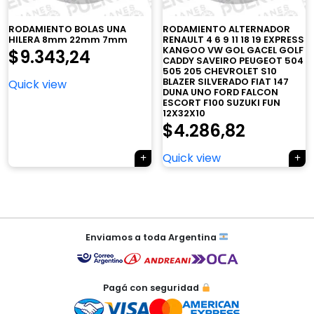
RODAMIENTO BOLAS UNA
RODAMIENTO ALTERNADOR
HILERA 8mm 22mm 7mm
RENAULT 4 6 9 11 18 19 EXPRESS
KANGOO VW GOL GACEL GOLF
$
9.343,24
×
CADDY SAVEIRO PEUGEOT 504
505 205 CHEVROLET S10
BLAZER SILVERADO FIAT 147
Quick view
DUNA UNO FORD FALCON
ESCORT F100 SUZUKI FUN
12X32X10
$
4.286,82
Tu carrito está vacío.
Quick view
Agregá un producto y aparecerá acá
automáticamente.
Navegación
de
Enviamos a toda Argentina
entradas
Pagá con seguridad