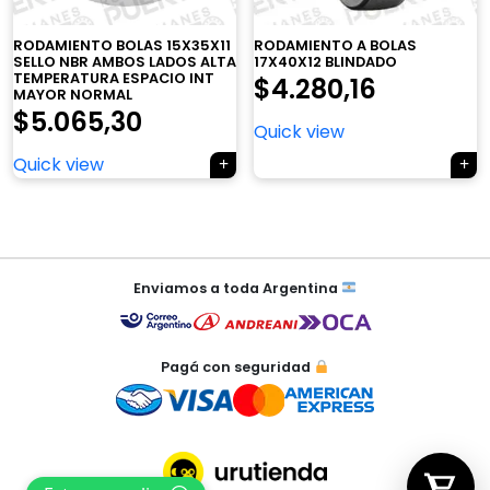
×
RODAMIENTO BOLAS 15X35X11
RODAMIENTO A BOLAS
SELLO NBR AMBOS LADOS ALTA
17X40X12 BLINDADO
TEMPERATURA ESPACIO INT
$
4.280,16
MAYOR NORMAL
$
5.065,30
Quick view
Tu carrito está vacío.
Quick view
Agregá un producto y aparecerá acá
automáticamente.
Navegación
de
Enviamos a toda Argentina
entradas
Pagá con seguridad