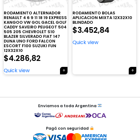
RODAMIENTO ALTERNADOR
RODAMIENTO BOLAS
RENAULT 4 6 9 11 18 19 EXPRESS
APLICACION MIXTA 12X32X10
KANGOO VW GOL GACEL GOLF
BLINDADO
×
CADDY SAVEIRO PEUGEOT 504
$
3.452,84
505 205 CHEVROLET S10
BLAZER SILVERADO FIAT 147
DUNA UNO FORD FALCON
Quick view
ESCORT F100 SUZUKI FUN
12X32X10
$
4.286,82
Tu carrito está vacío.
Quick view
Agregá un producto y aparecerá acá
automáticamente.
Navegación
de
Enviamos a toda Argentina
entradas
Pagá con seguridad