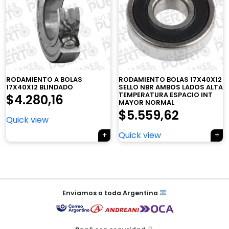
×
RODAMIENTO A BOLAS
RODAMIENTO BOLAS 17X40X12
17X40X12 BLINDADO
SELLO NBR AMBOS LADOS ALTA
TEMPERATURA ESPACIO INT
$
4.280,16
MAYOR NORMAL
$
5.559,62
Quick view
Tu carrito está vacío.
Quick view
Agregá un producto y aparecerá acá
automáticamente.
Navegación
de
Enviamos a toda Argentina
entradas