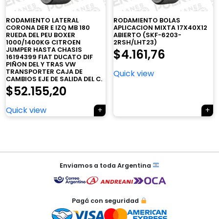
RODAMIENTO LATERAL
RODAMIENTO BOLAS
CORONA DER E IZQ MB 180
APLICACION MIXTA 17X40X12
RUEDA DEL PEU BOXER
ABIERTO (SKF-6203-
×
1000/1400KG CITROEN
2RSH/LHT23)
JUMPER HASTA CHASIS
$
4.161,76
16194399 FIAT DUCATO DIF
PIÑON DEL Y TRAS VW
TRANSPORTER CAJA DE
Quick view
CAMBIOS EJE DE SALIDA DEL C.
$
52.155,20
Tu carrito está vacío.
Quick view
Agregá un producto y aparecerá acá
automáticamente.
Navegación
de
Enviamos a toda Argentina
entradas
Pagá con seguridad