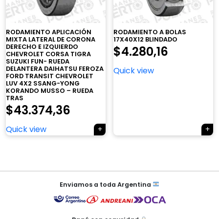
RODAMIENTO APLICACIÓN
RODAMIENTO A BOLAS
MIXTA LATERAL DE CORONA
17X40X12 BLINDADO
DERECHO E IZQUIERDO
$
4.280,16
CHEVROLET CORSA TIGRA
×
SUZUKI FUN- RUEDA
DELANTERA DAIHATSU FEROZA
Quick view
FORD TRANSIT CHEVROLET
LUV 4X2 SSANG-YONG
KORANDO MUSSO – RUEDA
TRAS
$
43.374,36
Tu carrito está vacío.
Quick view
Agregá un producto y aparecerá acá
automáticamente.
Navegación
de
Enviamos a toda Argentina
entradas