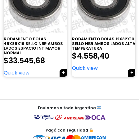
×
RODAMIENTO BOLAS
RODAMIENTO BOLAS 12X32X10
45X85X19 SELLO NBR AMBOS
SELLO NBR AMBOS LADOS ALTA
LADOS ESPACIO INT MAYOR
TEMPERATURA
NORMAL
$
4.558,40
$
33.545,68
Quick view
Tu carrito está vacío.
Quick view
Agregá un producto y aparecerá acá
automáticamente.
Navegación
de
Enviamos a toda Argentina
entradas
Pagá con seguridad