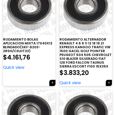
RODAMIENTO BOLAS
RODAMIENTO ALTERNADOR
APLICACION MIXTA 17X40X12
RENAULT 4 6 9 11 12 18 19 21
BLINDADO(SKF-6203-
EXPRESS KANGOO TRAFIC VW
2RSH/C3LHT23)
1500 GACEL GOLF POINTER
PEUGEOT 504 505 CHEVROLET
$
4.161,76
S10 BLAZER SILVERADO FIAT
128 FORD FALCON TAUNUS
SIERRA ESCORT F100 15X35X
Quick view
$
3.833,20
Quick view