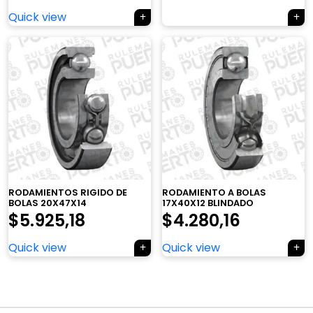
Quick view
×
RODAMIENTOS RIGIDO DE
RODAMIENTO A BOLAS
BOLAS 20X47X14
17X40X12 BLINDADO
$
5.925,18
$
4.280,16
Tu carrito está vacío.
Quick view
Quick view
Agregá un producto y aparecerá acá
automáticamente.
Navegación