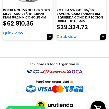
×
ROTULA CHEVROLET C20 D20
ROTULA VW GOL 95/96
SILVERADO 93/.. INFERIOR
SAVEIRO CARAT QUANTUM
DIAM 58.2MM CONO 25MM
IZQUIERDA CONO DIRECCION
HIDRAULICA 15MM
$
62.910,36
$
29.324,72
Quick view
Tu carrito está vacío.
Quick view
Agregá un producto y aparecerá acá
automáticamente.
Navegación
de
Enviamos a toda Argentina
entradas
Pagá con seguridad