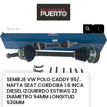
Skip
to
content
Rulemanes Puerto
SEMIEJE VW POLO CADDY 95/..
NAFTA SEAT CORDOBA 1.6 INCA
DIESEL IZQUIERDO ESTRIAS 22
DIAMETRO 94MM LONGITUD
530MM