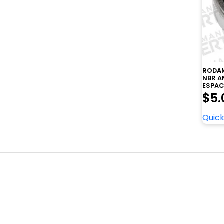
RODAM
NBR A
ESPAC
$
5.
Quick
Navegación
de
entradas