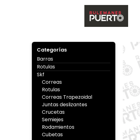
Skip
to
content
Ruleman
Categorías
Barras
Rotulas
Skf
Correas
Rotulas
Correas Trapezoidal
Juntas deslizantes
Crucetas
Semiejes
Rodamientos
Cubetas